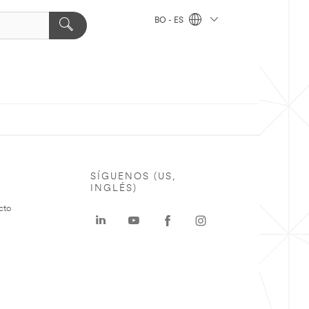
BO - ES
SÍGUENOS (US,
INGLÉS)
cto