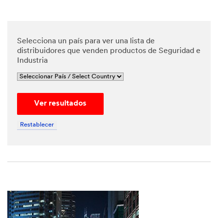
*
Phone
Number
Selecciona un país para ver una lista de
distribuidores que venden productos de Seguridad e
Industria
*
Messa
ge
Ver resultados
Restablecer
By
checking
the box,
I give my
explicit