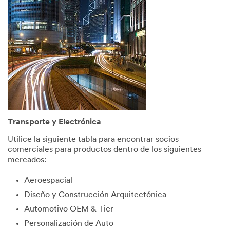
consent
to
receive
commun
ications
which
may
include
promotio
ns,
product
informati
Transporte y Electrónica
on and
service
Utilice la siguiente tabla para encontrar socios
offers
comerciales para productos dentro de los siguientes
from 3M
mercados:
and its
authoriz
Aeroespacial
ed third
Diseño y Construcción Arquitectónica
parties
via email.
Automotivo OEM & Tier
I
Personalización de Auto
acknowl