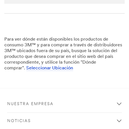
transferr
ed to,
stored
and/or
processe
d by 3M
and its
Para ver dónde están disponibles los productos de
authoriz
consumo 3M™ y para comprar a través de distribuidores
ed third
3M™ ubicados fuera de su país, busque la solución del
parties,
producto que desea comprar en el sitio web del país
in the
correspondiente, y utilice la función "Dónde
U.S. but
comprar".
Seleccionar Ubicación
always
under
strict
obligatio
ns of
confiden
NUESTRA EMPRESA
tiality
and
security.
NOTICIAS