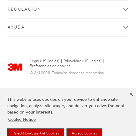
SUBMIT
REGULACIÓN
AYUDA
Thank
Our
you
Apologies...
for
An
Legal (US, Inglés)
|
Privacidad (US, Inglés)
|
error
your
Preferencias de cookies
has
contacting
© 3M 2026. Todos los derechos reservados..
occurred
3M
while
submitting.
We
Please
have
try
This website uses cookies on your device to enhance site
received
again
navigation, analyze site usage, and deliver you advertisements
your
later...
based on your interests.
message
Cookie Notice
and
are
now
Las marcas mencionadas anteriormente son marcas comerciales de 3M.
Reject Non-Essential Cookies
Accept Cookies