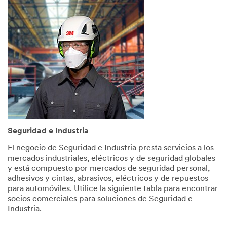
Help
Needed
All fields
are
required
unless
indicated
optional
*
First
Name
Seguridad e Industria
El negocio de Seguridad e Industria presta servicios a los
mercados industriales, eléctricos y de seguridad globales
*
Last
y está compuesto por mercados de seguridad personal,
Name
adhesivos y cintas, abrasivos, eléctricos y de repuestos
para automóviles. Utilice la siguiente tabla para encontrar
socios comerciales para soluciones de Seguridad e
Industria.
*
Email
Address