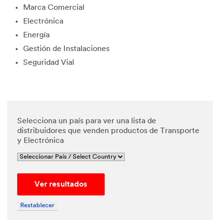
Marca Comercial
edge and
agree
Electrónica
that my
Energía
personal
data will
Gestión de Instalaciones
be
Seguridad Vial
processe
d by 3M
and its
authoriz
ed third
parties in
Selecciona un país para ver una lista de
accordan
distribuidores que venden productos de Transporte
ce with
y Electrónica
3M's
Privacy
Policy
and that
Ver resultados
my
personal
data may
Restablecer
be