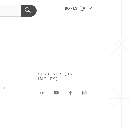
BO - ES
SÍGUENOS (US,
INGLÉS)
cto