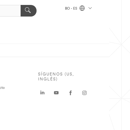
BO - ES
SÍGUENOS (US,
INGLÉS)
cto