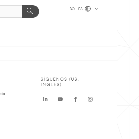
BO - ES
SÍGUENOS (US,
INGLÉS)
cto