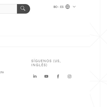
BO - ES
SÍGUENOS (US,
INGLÉS)
cto