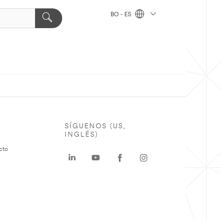
BO - ES
SÍGUENOS (US,
INGLÉS)
cto