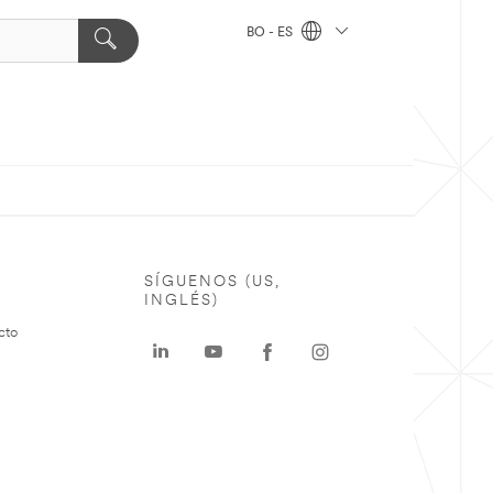
BO - ES
SÍGUENOS (US,
INGLÉS)
cto