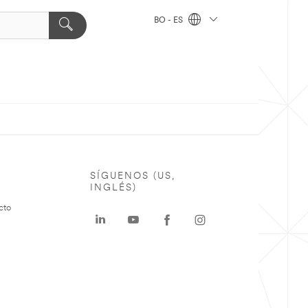
BO - ES
SÍGUENOS (US,
INGLÉS)
cto