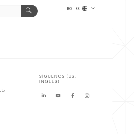
BO - ES
SÍGUENOS (US,
INGLÉS)
cto