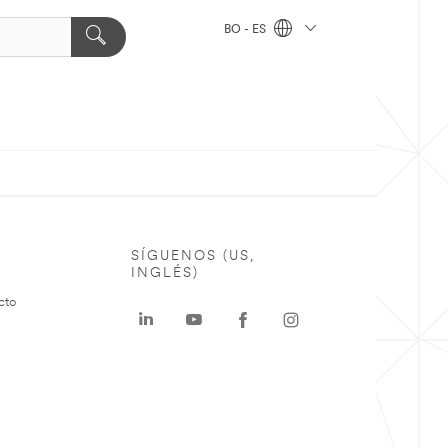
BO - ES
SÍGUENOS (US,
INGLÉS)
cto