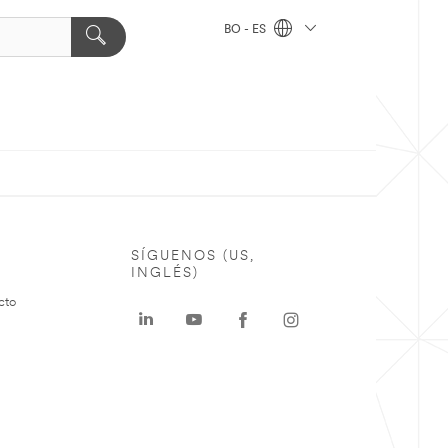
BO - ES
SÍGUENOS (US,
INGLÉS)
cto