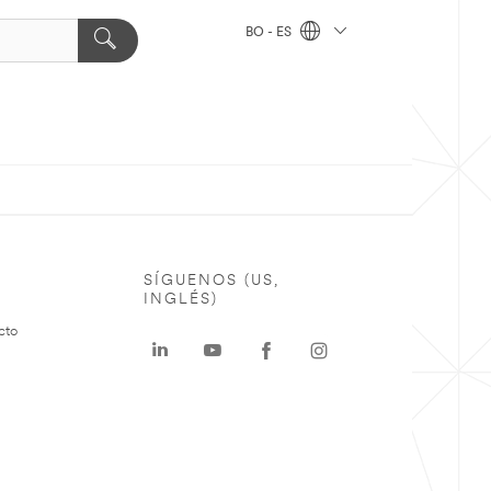
BO - ES
SÍGUENOS (US,
INGLÉS)
cto