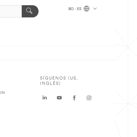
BO - ES
SÍGUENOS (US,
INGLÉS)
cto