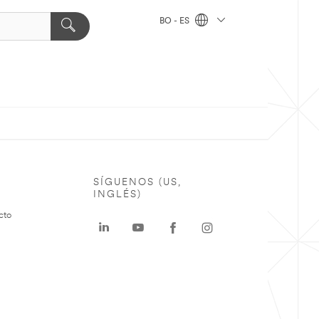
BO - ES
SÍGUENOS (US,
INGLÉS)
cto