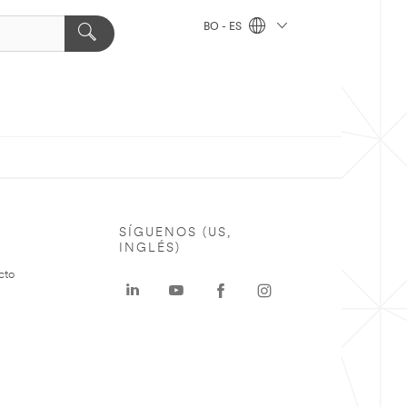
BO - ES
SÍGUENOS (US,
INGLÉS)
cto