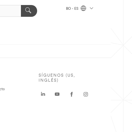
BO - ES
SÍGUENOS (US,
INGLÉS)
cto