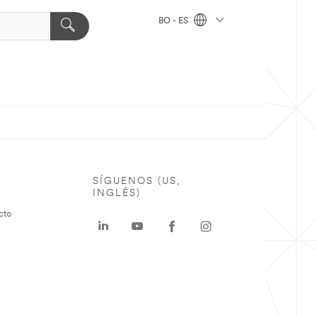
BO - ES
SÍGUENOS (US,
INGLÉS)
cto