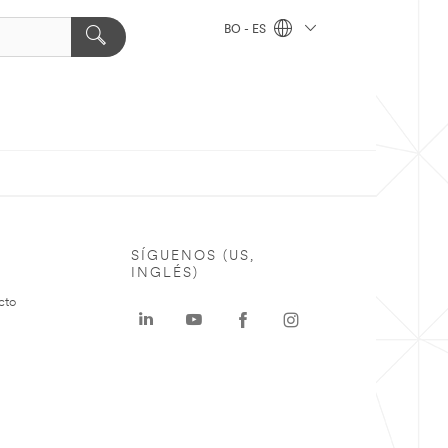
BO - ES
SÍGUENOS (US,
INGLÉS)
cto