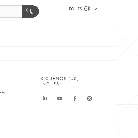
BO - ES
SÍGUENOS (US,
INGLÉS)
cto